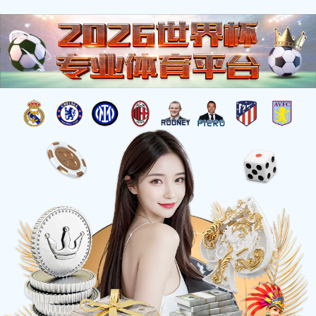
注册入口
开云网页版·官方版在线登入
APP与网页版入口｜畅享全球
体育赛事与数据服务
欢迎访问
开云网页版·官方版在线登入
，提供全
面覆盖足球、篮球、电竞等项目的赛事资讯与数
据内容， 支持
APP下载
与
网页使用
，每日同步
更新千场比赛，聚焦热门体育内容， 助您轻松
获取赛事动态，掌握比赛节奏。