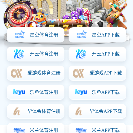
手机App
网页版
热刺波斯特科格鲁战术遭更衣
室质疑，列维会否再次中途换
帅？
2026-06-09 15:02
43 次阅读
首页
/
体育资讯