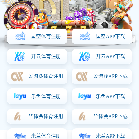
手机App
网页版
纽约最高礼仪！尼克斯主场大
喊“法克文班”
2026-06-09 15:01
33 次阅读
首页
/
体育资讯