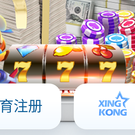
地里的硬核角逐
股不服输的“血性”。在黑龙江，这种精神被演绎得淋漓尽致。无
一次扑救，都带着一股舍我其谁的劲头。在近期的“村超”系列赛
职业选手。他们用冻红的脸颊和结实的肌肉，诠释着什么是真正的
是黑土地赋予他们的坚韧基因。在黑龙江，体育竞技从来不是温
暖心故事
加动人的，是赛场之外随处可见的温情细节。在齐齐哈尔的一场雪
在终点线两侧排成通道，用掌声和呐喊为他加油，更有志愿者递
法返程，当地农户二话不说腾出自家火炕，端上杀猪菜热情款待。