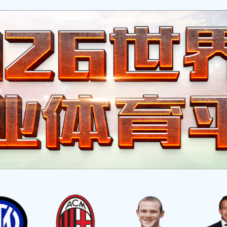
App下载
公司介绍
体育资讯
线登入
APP与网页版入口｜畅享
，提供全面覆盖足球、篮球、电竞等项目的赛事资讯
场比赛，聚焦热门体育内容， 助您轻松获取赛事
手机App
网页版