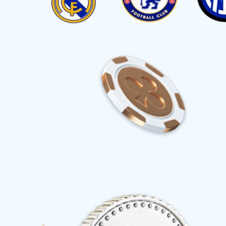
燃情东北超·魅力黑龙江 场
2026-06-08 15:01
35 次阅读
首页
/
体育资讯
在冰雪消融、万物复苏的春日里，黑龙江这