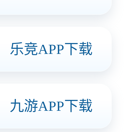
女单，但山口茜在
天才少女安洗莹凭借极其稳定的发挥，在...
更衣室抵制，希腊
将西西帕斯的父亲兼教练阿波斯托洛斯...