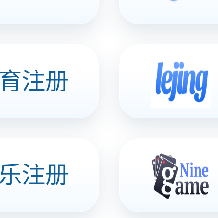
安洗莹赛季积分断层领先
里程碑，这本应是...
本赛季世界羽坛女单赛场，韩国
2026-07-30
e
西西帕斯父亲教练身份遭
变动，管理层经历了一...
男子网坛近来风波不断，希腊名
2026-07-21