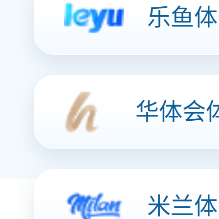
上一篇：
埃弗顿被看好引进“出色终结者”…
延伸阅读