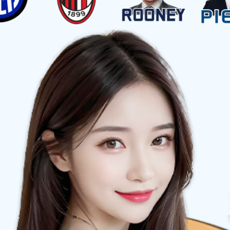
上拼“血性” 场下显“温情”
片广袤的黑土地再次点燃了全民运动的激情。以“燃情东北超·魅