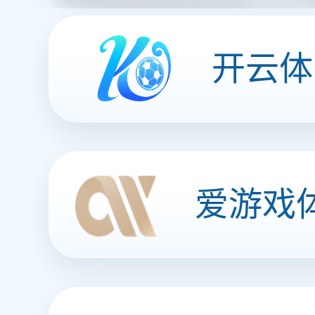
组织方不仅关注竞技成绩，更注重人文关
动，却让冰冷的冰雪有了温度，让激烈的
融合共生：体育精神与
“燃情东北超·魅力黑龙江”之所以能引发
化的巡礼。开幕式上，极具东北特色的二
余，品味到龙江大地的丰饶与厚重。这种设
连接人与人、人与家乡、人与自然的纽带
有柔软的内心。
展望未来，随着“燃情东北超”系列赛事的
激发全民健身的热潮，更将成为展示龙江
望，让每一个参与者都能在这片热土上，