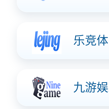
天津津门虎于根伟执教百场胜率仅38%，本
日前，天津津门虎主教练于根伟迎来了执教球队的百场
2026-07-22
LGD DOTA2分部管理层大换血，AME与Mayb
近日，LGD电子竞技俱乐部DOTA2分部迎来重大人事
2026-07-20